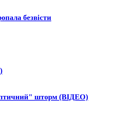
ропала безвісти
)
іптичний" шторм (ВІДЕО)