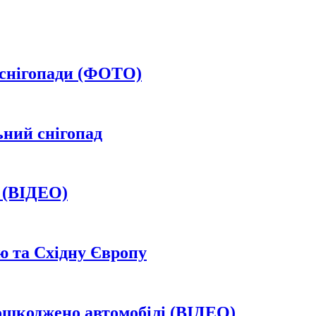
 снігопади (ФОТО)
ьний снігопад
а (ВІДЕО)
ю та Східну Європу
пошкоджено автомобілі (ВІДЕО)