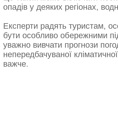
опадів у деяких регіонах, вод
Експерти радять туристам, ос
бути особливо обережними під
уважно вивчати прогнози пого
непередбачуваної кліматичної 
важче.