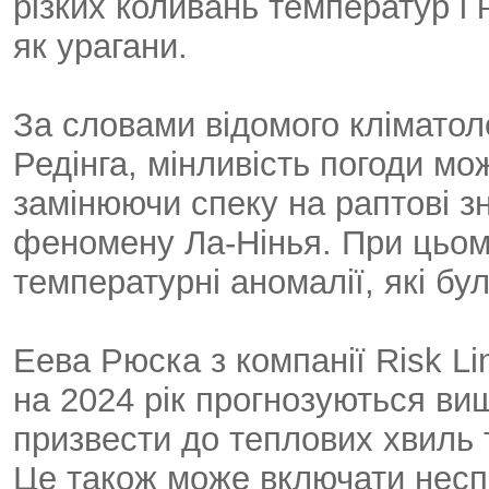
різких коливань температур і
як урагани.
За словами відомого кліматол
Редінга, мінливість погоди мо
замінюючи спеку на раптові 
феномену Ла-Нінья. При цьому
температурні аномалії, які бу
Еева Рюска з компанії Risk Li
на 2024 рік прогнозуються в
призвести до теплових хвиль 
Це також може включати неспо