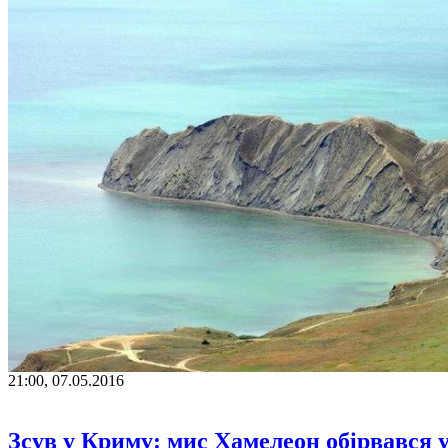
21:00, 07.05.2016
Зсув у Криму: мис Хамелеон обірвався 