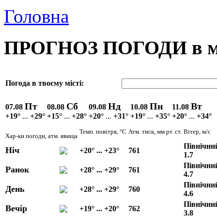
Головна
ПРОГНОЗ ПОГОДИ в м.
Погода в твоєму місті:
Пт
Сб
Нд
Пн
Вт
07.08
08.08
09.08
10.08
11.08
+19°
...
+29°
+15°
...
+28°
+20°
...
+31°
+19°
...
+35°
+20°
...
+34°
Темп. повітря, °C
Атм. тиск, мм рт. ст.
Вітер, м/с
Хар-ки погоди, атм. явища
Північни
Ніч
+20° ... +23°
761
1.7
Північний
Ранок
+28° ... +29°
761
4.7
Північний
День
+28° ... +29°
760
4.6
Північний
Вечір
+19° ... +20°
762
3.8