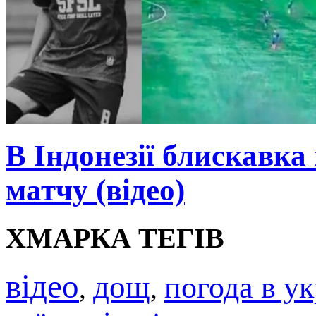
В Індонезії блискавка
матчу (відео)
ХМАРКА ТЕГІВ
відео
дощ
погода в ук
,
,