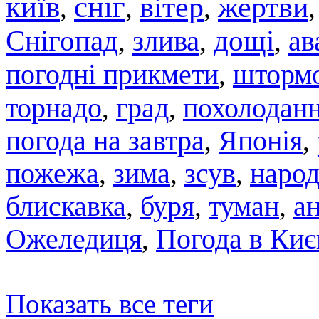
київ
сніг
вітер
жертви
,
,
,
Снігопад
злива
дощі
ав
,
,
,
погодні прикмети
штормо
,
торнадо
град
похолодан
,
,
погода на завтра
,
Японія
,
пожежа
,
зима
,
зсув
,
народ
блискавка
,
буря
,
туман
,
а
Ожеледиця
,
Погода в Киє
Показать все теги