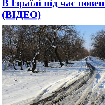
В Ізраїлі під час пове
(ВІДЕО)