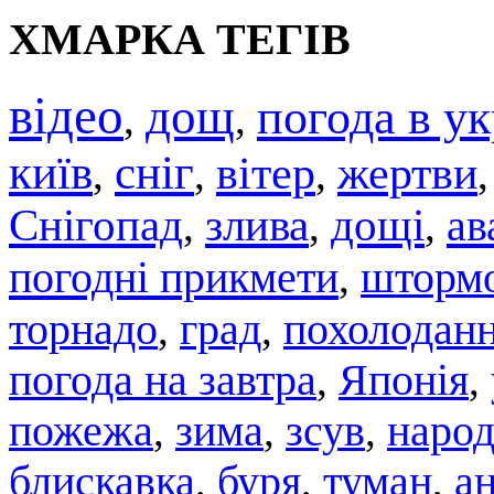
ХМАРКА ТЕГІВ
відео
дощ
погода в ук
,
,
київ
сніг
вітер
жертви
,
,
,
Снігопад
злива
дощі
ав
,
,
,
погодні прикмети
штормо
,
торнадо
град
похолодан
,
,
погода на завтра
,
Японія
,
пожежа
,
зима
,
зсув
,
народ
блискавка
,
буря
,
туман
,
а