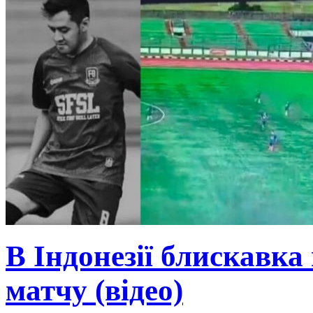
В Індонезії блискавка
матчу (відео)