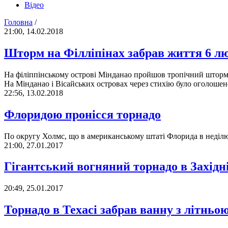
Відео
Головна
/
21:00, 14.02.2018
Шторм на Філліпінах забрав життя 6 л
На філіппінському острові Мінданао пройшов тропічний шторм «Б
На Мінданао і Вісайських островах через стихію було оголоше
22:56, 13.02.2018
Флоридою пронісся торнадо
По округу Холмс, що в американському штаті Флорида в неділю,
21:00, 27.01.2017
Гігантський вогняний торнадо в Західн
20:49, 25.01.2017
Торнадо в Техасі забрав ванну з літньо