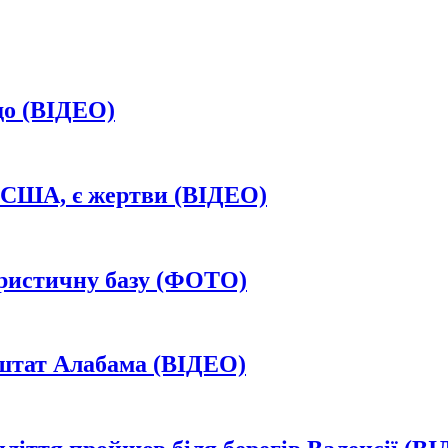
до (ВІДЕО)
 США, є жертви (ВІДЕО)
уристичну базу (ФОТО)
штат Алабама (ВІДЕО)