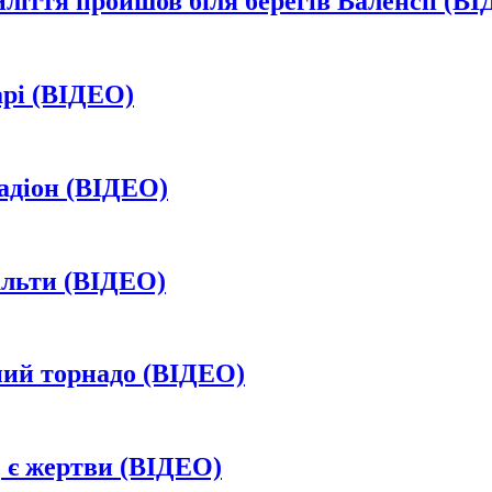
ліття пройшов біля берегів Валенсії (В
арі (ВІДЕО)
тадіон (ВІДЕО)
альти (ВІДЕО)
ий торнадо (ВІДЕО)
 є жертви (ВІДЕО)