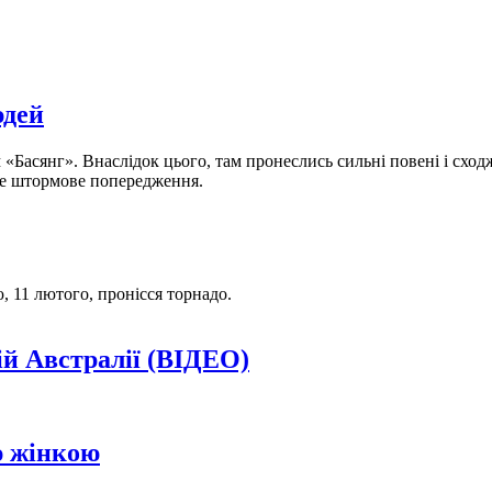
юдей
асянг». Внаслідок цього, там пронеслись сильні повені і сходже
не штормове попередження.
 11 лютого, пронісся торнадо.
ій Австралії (ВІДЕО)
ю жінкою