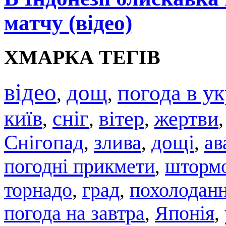
матчу (відео)
ХМАРКА ТЕГІВ
відео
дощ
погода в ук
,
,
київ
сніг
вітер
жертви
,
,
,
Снігопад
злива
дощі
ав
,
,
,
погодні прикмети
штормо
,
торнадо
град
похолодан
,
,
погода на завтра
,
Японія
,