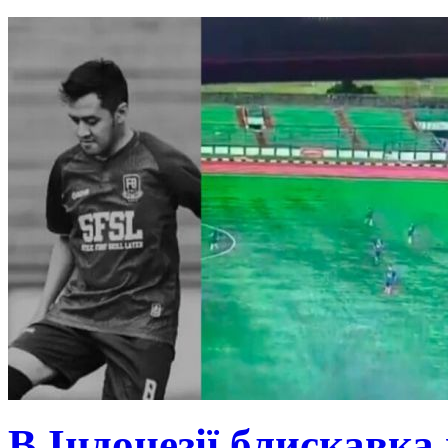
В Індонезії блискавка