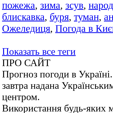
пожежа
,
зима
,
зсув
,
народ
блискавка
,
буря
,
туман
,
а
Ожеледиця
,
Погода в Киє
Показать все теги
ПРО САЙТ
Прогноз погоди в Україні.
завтра надана Українськи
центром.
Використання будь-яких ма