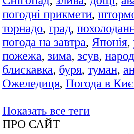
Снігопад
злива
дощі
ав
,
,
,
погодні прикмети
штормо
,
торнадо
град
похолодан
,
,
погода на завтра
,
Японія
,
пожежа
,
зима
,
зсув
,
народ
блискавка
,
буря
,
туман
,
а
Ожеледиця
,
Погода в Киє
Показать все теги
ПРО САЙТ