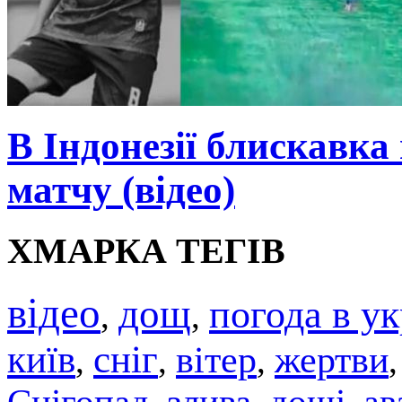
В Індонезії блискавка
матчу (відео)
ХМАРКА ТЕГІВ
відео
дощ
погода в ук
,
,
київ
сніг
вітер
жертви
,
,
,