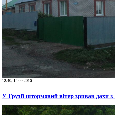
12:40, 15.09.2016
У Грузії штормовий вітер зривав дахи з