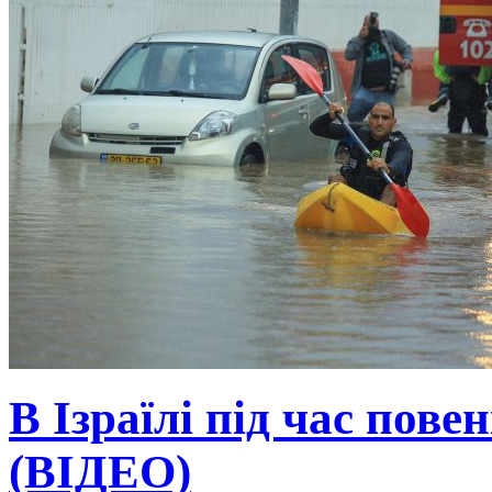
В Ізраїлі під час пове
(ВІДЕО)