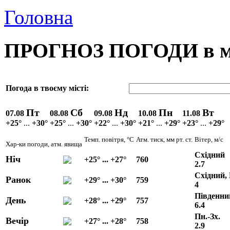
Головна
ПРОГНОЗ ПОГОДИ в м.
Погода в твоєму місті:
Пт
Сб
Нд
Пн
Вт
07.08
08.08
09.08
10.08
11.08
+25°
...
+30°
+25°
...
+30°
+22°
...
+30°
+21°
...
+29°
+23°
...
+29°
Темп. повітря, °C
Атм. тиск, мм рт. ст.
Вітер, м/с
Хар-ки погоди, атм. явища
Східний
Ніч
+25° ... +27°
760
2.7
Східний, 
Ранок
+29° ... +30°
759
4
Південний
День
+28° ... +29°
757
6.4
Пн.-Зх.
Вечір
+27° ... +28°
758
2.9