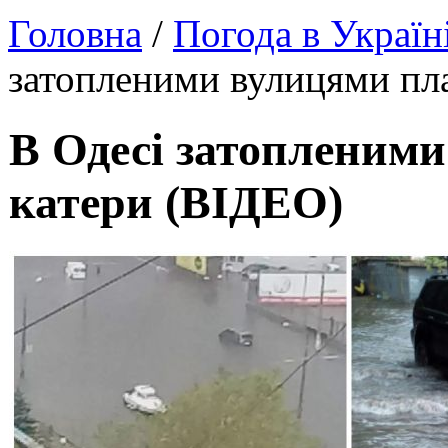
Головна
/
Погода в Україн
затопленими вулицями пл
В Одесі затопленим
катери (ВІДЕО)