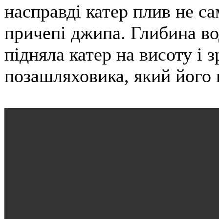
насправді катер плив не са
причепі джипа. Глибина во
підняла катер на висоту і
позашляховика, який його в