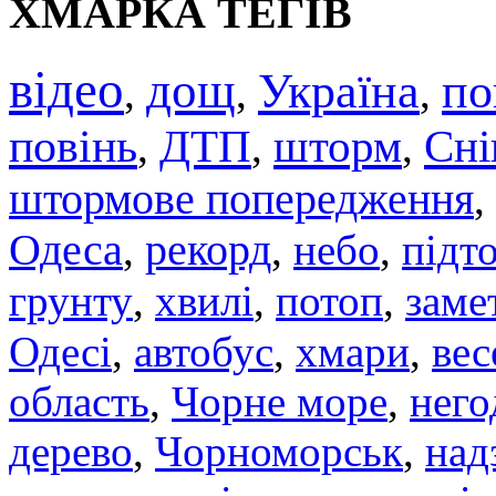
ХМАРКА ТЕГІВ
відео
дощ
Україна
по
,
,
,
повінь
ДТП
шторм
Сні
,
,
,
штормове попередження
,
Одеса
,
рекорд
,
небо
,
підт
грунту
,
хвилі
,
потоп
,
заме
Одесі
,
автобус
,
хмари
,
вес
область
,
Чорне море
,
него
дерево
,
Чорноморськ
,
над