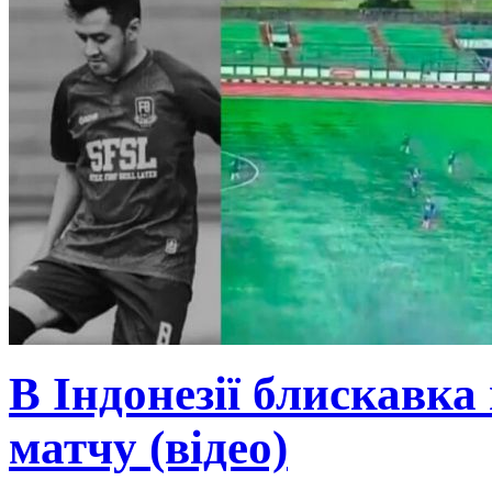
В Індонезії блискавка
матчу (відео)