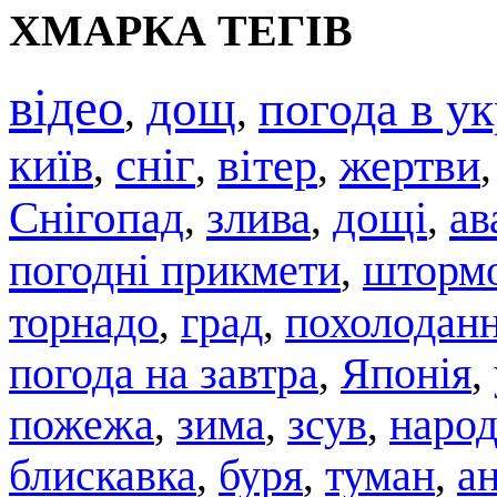
ХМАРКА ТЕГІВ
відео
дощ
погода в ук
,
,
київ
сніг
вітер
жертви
,
,
,
Снігопад
злива
дощі
ав
,
,
,
погодні прикмети
штормо
,
торнадо
град
похолодан
,
,
погода на завтра
,
Японія
,
пожежа
,
зима
,
зсув
,
народ
блискавка
,
буря
,
туман
,
а