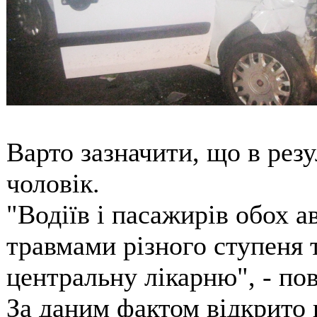
Варто зазначити, що в рез
чоловік.
"Водіїв і пасажирів обох а
травмами різного ступеня 
центральну лікарню", - пов
За даним фактом відкрито 