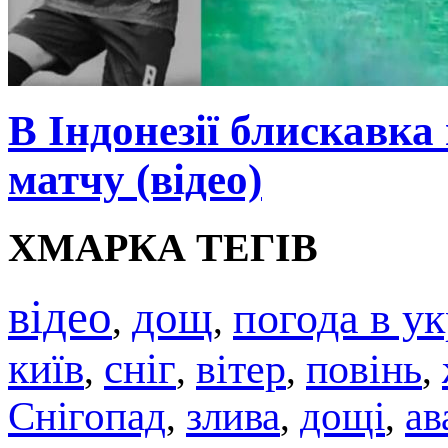
В Індонезії блискавка
матчу (відео)
ХМАРКА ТЕГІВ
відео
дощ
погода в ук
,
,
київ
сніг
вітер
повінь
,
,
,
,
Снігопад
злива
дощі
ав
,
,
,