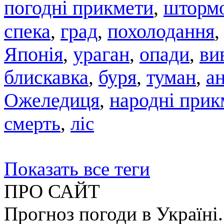
погодні прикмети
штормо
,
спека
град
похолодання
,
,
Японія
,
ураган
,
опади
,
ви
блискавка
,
буря
,
туман
,
а
Ожеледиця
,
народні прик
смерть
,
ліс
Показать все теги
ПРО САЙТ
Прогноз погоди в Україні.