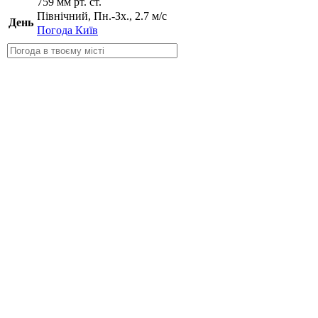
759 мм рт. ст.
Північний, Пн.-Зх., 2.7 м/с
День
Погода Київ