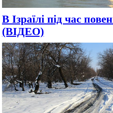
В Ізраїлі під час пове
(ВІДЕО)