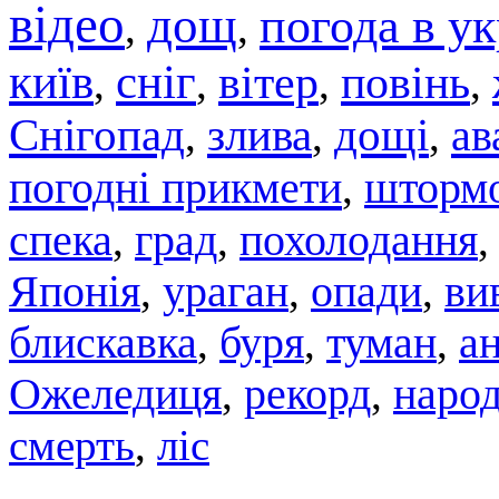
відео
дощ
погода в ук
,
,
київ
сніг
вітер
повінь
,
,
,
,
Снігопад
злива
дощі
ав
,
,
,
погодні прикмети
штормо
,
спека
град
похолодання
,
,
Японія
,
ураган
,
опади
,
ви
блискавка
,
буря
,
туман
,
а
Ожеледиця
,
рекорд
,
народ
смерть
,
ліс