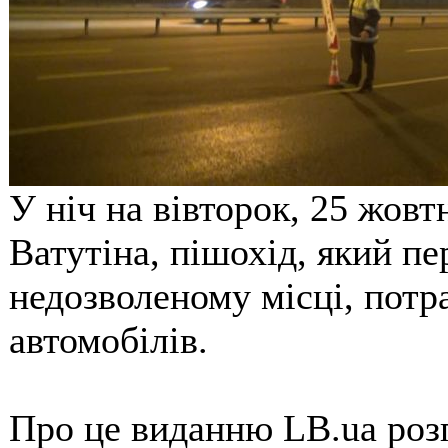
У ніч на вівторок, 25 жовтн
Ватутіна, пішохід, який п
недозволеному місці, потра
автомобілів.
Про це виданню LB.ua роз