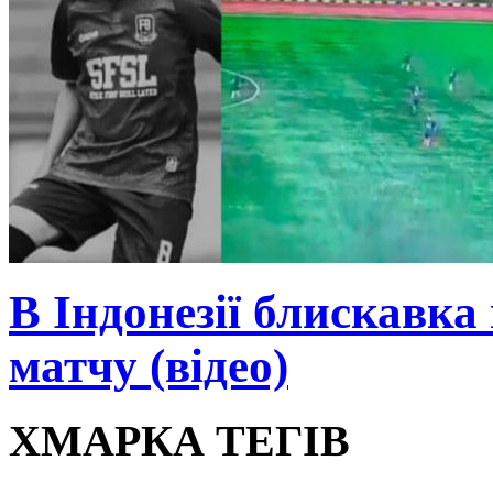
В Індонезії блискавка
матчу (відео)
ХМАРКА ТЕГІВ