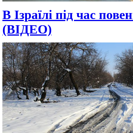
В Ізраїлі під час пове
(ВІДЕО)