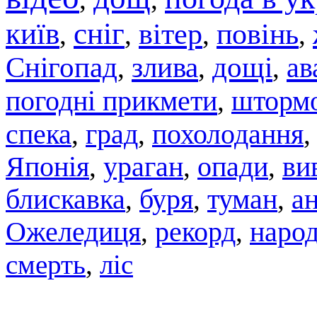
київ
сніг
вітер
повінь
,
,
,
,
Снігопад
злива
дощі
ав
,
,
,
погодні прикмети
штормо
,
спека
град
похолодання
,
,
Японія
,
ураган
,
опади
,
ви
блискавка
,
буря
,
туман
,
а
Ожеледиця
,
рекорд
,
народ
смерть
,
ліс