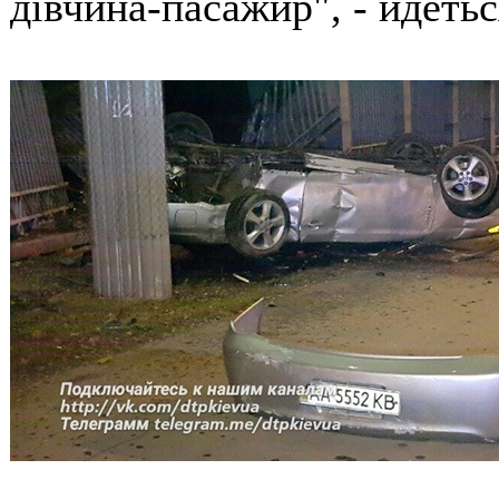
дівчина-пасажир", - йдетьс