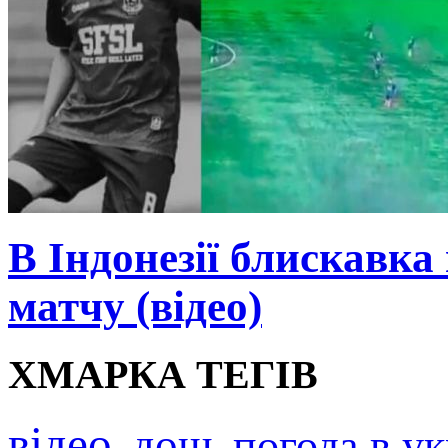
В Індонезії блискавка
матчу (відео)
ХМАРКА ТЕГІВ
відео
дощ
погода в ук
,
,