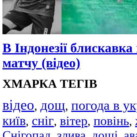
В Індонезії блискавка
матчу (відео)
ХМАРКА ТЕГІВ
відео
дощ
погода в ук
,
,
київ
сніг
вітер
повінь
,
,
,
,
Снігопад
злива
дощі
ав
,
,
,