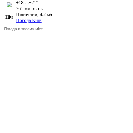
+18°...+21°
761 мм рт. ст.
Північний, 4.2 м/с
Ніч
Погода Київ