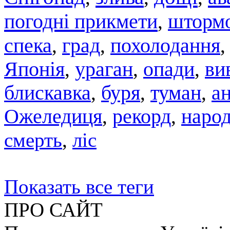
погодні прикмети
штормо
,
спека
град
похолодання
,
,
Японія
,
ураган
,
опади
,
ви
блискавка
,
буря
,
туман
,
а
Ожеледиця
,
рекорд
,
народ
смерть
,
ліс
Показать все теги
ПРО САЙТ