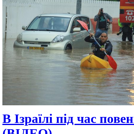
В Ізраїлі під час пове
(ВІДЕО)