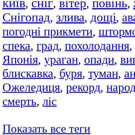
київ
сніг
вітер
повінь
,
,
,
,
Снігопад
злива
дощі
ав
,
,
,
погодні прикмети
штормо
,
спека
град
похолодання
,
,
Японія
,
ураган
,
опади
,
ви
блискавка
,
буря
,
туман
,
а
Ожеледиця
,
рекорд
,
народ
смерть
,
ліс
Показать все теги