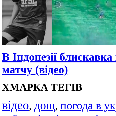
В Індонезії блискавка
матчу (відео)
ХМАРКА ТЕГІВ
відео
дощ
погода в ук
,
,