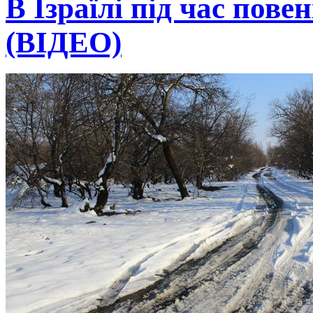
В Ізраїлі під час пове
(ВІДЕО)