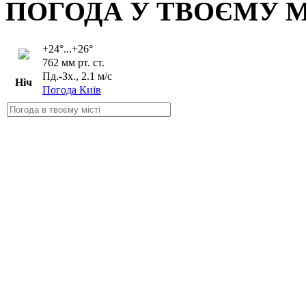
ПОГОДА У ТВОЄМУ М
+24°...+26°
762 мм рт. ст.
Пд.-Зх., 2.1 м/с
Ніч
Погода Київ