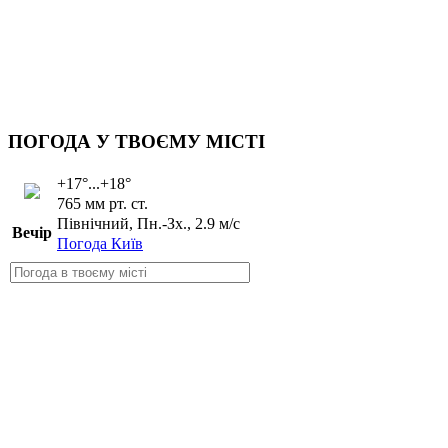
ПОГОДА У ТВОЄМУ МІСТІ
+17°...+18°
765 мм рт. ст.
Північний, Пн.-Зх., 2.9 м/с
Вечір
Погода Київ