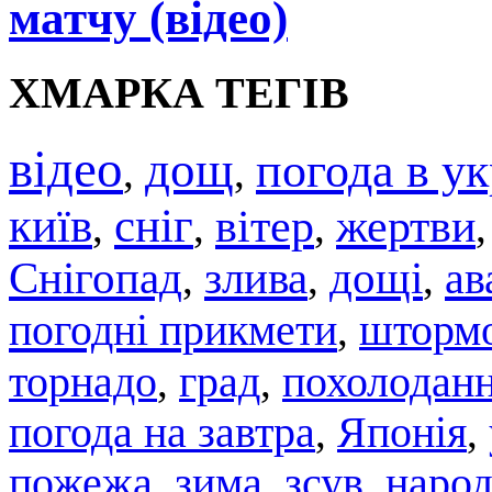
матчу (відео)
ХМАРКА ТЕГІВ
відео
дощ
погода в ук
,
,
київ
сніг
вітер
жертви
,
,
,
Снігопад
злива
дощі
ав
,
,
,
погодні прикмети
штормо
,
торнадо
град
похолодан
,
,
погода на завтра
,
Японія
,
пожежа
,
зима
,
зсув
,
народ