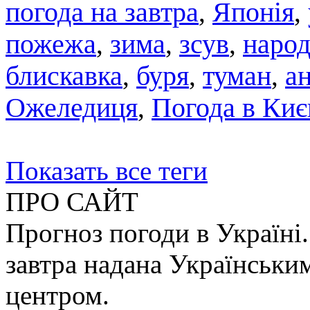
погода на завтра
,
Японія
,
пожежа
,
зима
,
зсув
,
народ
блискавка
,
буря
,
туман
,
а
Ожеледиця
,
Погода в Киє
Показать все теги
ПРО САЙТ
Прогноз погоди в Україні.
завтра надана Українськи
центром.