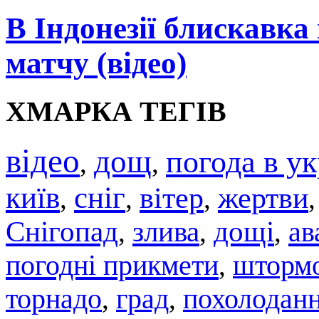
В Індонезії блискавка
матчу (відео)
ХМАРКА ТЕГІВ
відео
дощ
погода в ук
,
,
київ
сніг
вітер
жертви
,
,
,
Снігопад
злива
дощі
ав
,
,
,
погодні прикмети
штормо
,
торнадо
град
похолодан
,
,