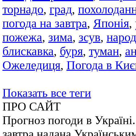
торнадо
град
похолодан
,
,
погода на завтра
,
Японія
,
пожежа
,
зима
,
зсув
,
народ
блискавка
,
буря
,
туман
,
а
Ожеледиця
,
Погода в Киє
Показать все теги
ПРО САЙТ
Прогноз погоди в Україні.
завтра надана Українськи