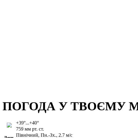
ПОГОДА У ТВОЄМУ М
+39°...+40°
759 мм рт. ст.
Північний, Пн.-Зх., 2.7 м/с
День