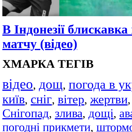
В Індонезії блискавка
матчу (відео)
ХМАРКА ТЕГІВ
відео
дощ
погода в ук
,
,
київ
сніг
вітер
жертви
,
,
,
Снігопад
злива
дощі
ав
,
,
,
погодні прикмети
штормо
,