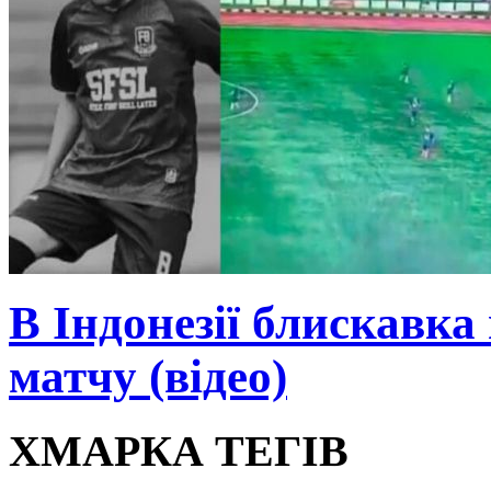
В Індонезії блискавка
матчу (відео)
ХМАРКА ТЕГІВ