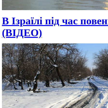
В Ізраїлі під час пове
(ВІДЕО)