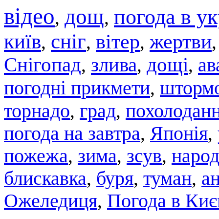
відео
дощ
погода в ук
,
,
київ
сніг
вітер
жертви
,
,
,
Снігопад
злива
дощі
ав
,
,
,
погодні прикмети
штормо
,
торнадо
град
похолодан
,
,
погода на завтра
,
Японія
,
пожежа
,
зима
,
зсув
,
народ
блискавка
,
буря
,
туман
,
а
Ожеледиця
,
Погода в Киє