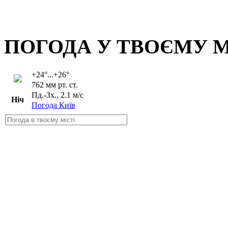
ПОГОДА У ТВОЄМУ М
+24°...+26°
762 мм рт. ст.
Пд.-Зх., 2.1 м/с
Ніч
Погода Київ