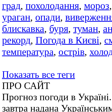
град
похолодання
мороз
,
,
ураган
,
опади
,
виверженн
блискавка
,
буря
,
туман
,
а
рекорд
,
Погода в Києві
,
с
температура
,
острів
,
холо
Показать все теги
ПРО САЙТ
Прогноз погоди в Україні.
завтра надана Українськи