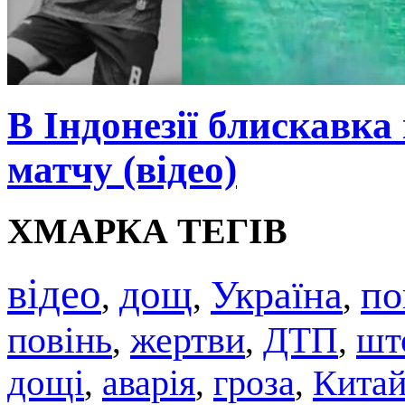
В Індонезії блискавка
матчу (відео)
ХМАРКА ТЕГІВ
відео
дощ
Україна
по
,
,
,
повінь
жертви
ДТП
шт
,
,
,
дощі
аварія
гроза
Кита
,
,
,