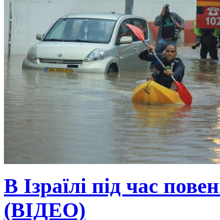
В Ізраїлі під час пове
(ВІДЕО)