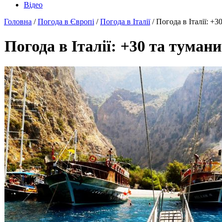
Відео
Головна
/
Погода в Європі
/
Погода в Італії
/ Погода в Італії: +3
Погода в Італії: +30 та тумани