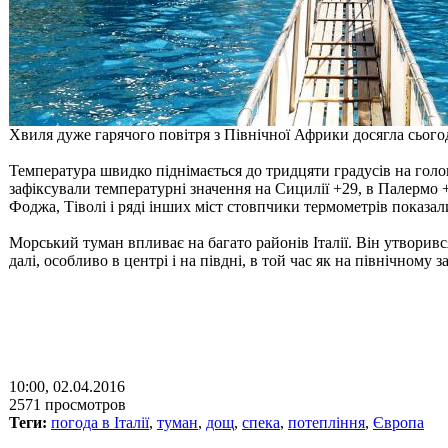
Хвиля дуже гарячого повітря з Північної Африки досягла сьогодні
Температура швидко піднімається до тридцяти градусів на гол
зафіксували температурні значення на Сицилії +29, в Палермо +2
Фоджа, Тіволі і ряді інших міст стовпчики термометрів показал
Морський туман впливає на багато районів Італії. Він утворив
далі, особливо в центрі і на півдні, в той час як на північному 
10:00, 02.04.2016
2571 просмотров
Теги:
погода в Італії
,
туман
,
дощ
,
спека
,
потепління
,
Європа