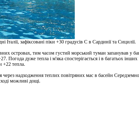
 Італії, зафіксовані піки +30 градусів C в Сардинії та Сицилії.
овних островах, тим часом густий морський туман запанував у б
7. Погода дуже тепла і м'яка спостерігається і в багатьох інших 
и +22 тепла.
ся через надходження теплих повітряних мас в басейн Середземн
заході можливі дощі.