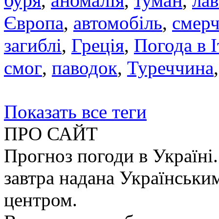
буря
,
аномалія
,
туман
,
ла
Європа
,
автомобіль
,
смер
загиблі
,
Греція
,
Погода в І
смог
,
паводок
,
Туреччина
Показать все теги
ПРО САЙТ
Прогноз погоди в Україні.
завтра надана Українськи
центром.