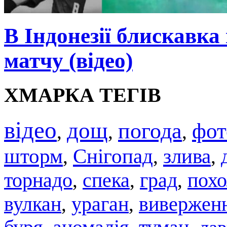
В Індонезії блискавка
матчу (відео)
ХМАРКА ТЕГІВ
відео
дощ
погода
фот
,
,
,
шторм
Снігопад
злива
,
,
,
торнадо
спека
град
похо
,
,
,
вулкан
,
ураган
,
вивержен