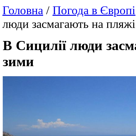
Головна
/
Погода в Європі
люди засмагають на пляжі
В Сицилії люди засм
зими