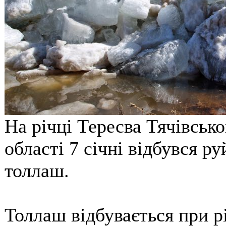
На річці Тересва Тячівсько
області 7 січні відбувся р
толлаш.
Толлаш відбувається при рі