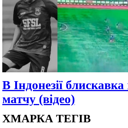
В Індонезії блискавка
матчу (відео)
ХМАРКА ТЕГІВ