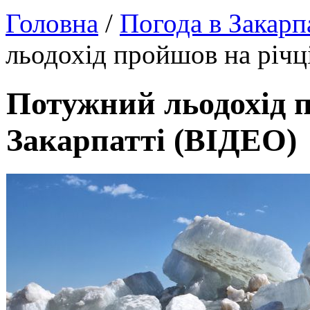
Головна
/
Погода в Закарп
льодохід пройшов на річц
Потужний льодохід п
Закарпатті (ВІДЕО)