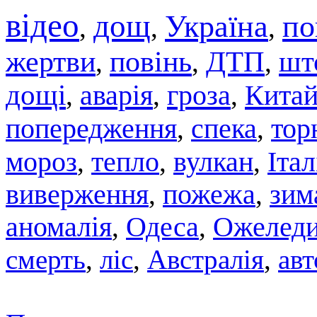
відео
дощ
Україна
по
,
,
,
жертви
повінь
ДТП
шт
,
,
,
дощі
аварія
гроза
Кита
,
,
,
попередження
спека
тор
,
,
мороз
тепло
вулкан
Італ
,
,
,
виверження
,
пожежа
,
зим
аномалія
,
Одеса
,
Ожелед
смерть
,
ліс
,
Австралія
,
авт