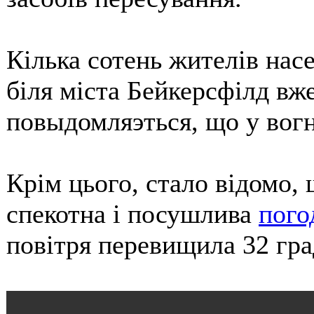
Кілька сотень жителів нас
біля міста Бейкерсфілд вж
повыдомляэться, що у вогн
Крім цього, стало відомо, 
спекотна і посушлива
пого
повітря перевищила 32 гра