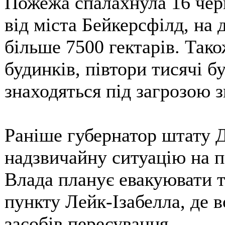
Пожежа спалахнула 16 черв
від міста Бейкерсфілд, на
більше 7500 гектарів. Так
будинків, півтори тисячі бу
знаходяться під загрозою 
Раніше губернатор штату 
надзвичайну ситуацію на п
Влада планує евакуювати т
пункту Лейк-Ізабелла, де в
засобів пересування.