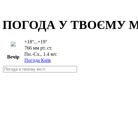
ПОГОДА У ТВОЄМУ М
+18°...+19°
766 мм рт. ст.
Пн.-Сх., 1.4 м/с
Вечір
Погода Київ