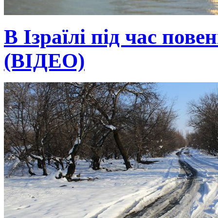
В Ізраїлі під час пове
(ВІДЕО)