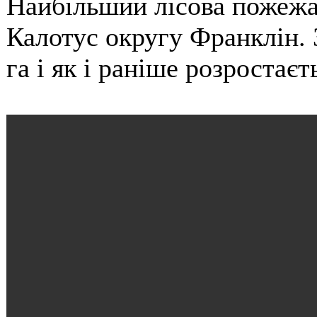
Найбільший лісова пожежа 
Калотус округу Франклін.
га і як і раніше розростаєт