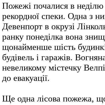
Пожежі почалися в неділю в
рекордної спеки. Одна з н
Девенпорт в окрузі Лінколь
ранку понеділка вона знищи
щонайменше шість будинків
будівель і гаражів. Вогнян
невеликому містечку Велпі
до евакуації.
Ще одна лісова пожежа, що