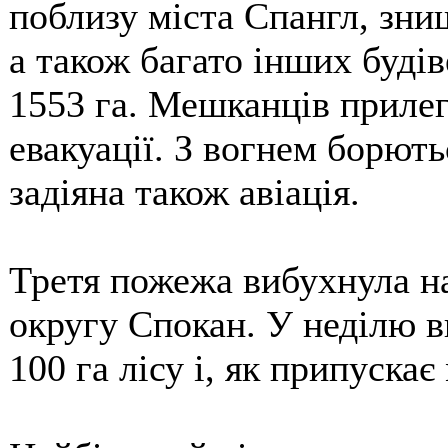
поблизу міста Спангл, зн
а також багато інших буді
1553 га. Мешканців прилег
евакуації. З вогнем борют
задіяна також авіація.
Третя пожежа вибухнула на
округу Спокан. У неділю в
100 га лісу і, як припускає