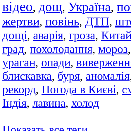
відео
дощ
Україна
по
,
,
,
жертви
повінь
ДТП
шт
,
,
,
дощі
аварія
гроза
Кита
,
,
,
град
похолодання
мороз
,
,
ураган
,
опади
,
виверженн
блискавка
,
буря
,
аномалія
рекорд
,
Погода в Києві
,
с
Індія
,
лавина
,
холод
Показать все теги