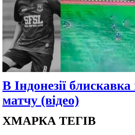
В Індонезії блискавка
матчу (відео)
ХМАРКА ТЕГІВ