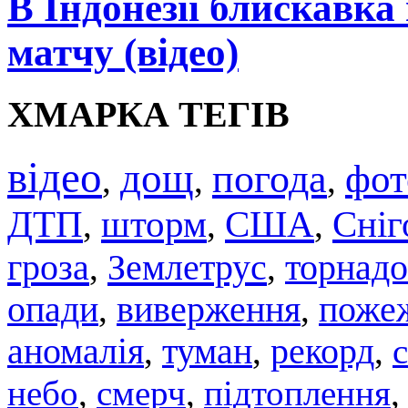
В Індонезії блискавка
матчу (відео)
ХМАРКА ТЕГІВ
відео
дощ
погода
фот
,
,
,
ДТП
шторм
США
Сніг
,
,
,
гроза
Землетрус
торнадо
,
,
опади
,
виверження
,
поже
аномалія
,
туман
,
рекорд
,
небо
,
смерч
,
підтоплення