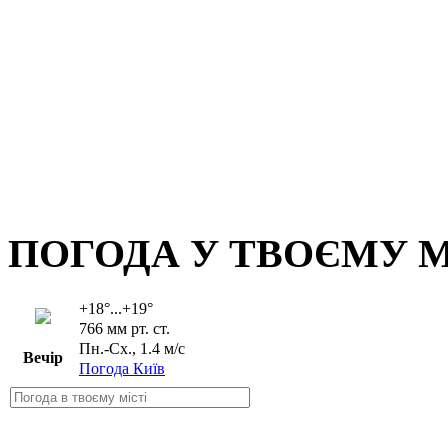
ПОГОДА У ТВОЄМУ М
+18°...+19°
766 мм рт. ст.
Пн.-Сх., 1.4 м/с
Вечір
Погода Київ