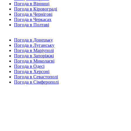
Погода в Вінниці
Погода в Кіровограді
Погода в Чернігові
Погода в Черкасах
Погода в Полтаві
Погода в Донецьку
Погода в Луганську
Погода в Маріуполі
Погода в Запоріжжі
Погода в Миколаєві
Погода в Одесі
Погода в Херсоні
Погода в Севастополі
Погода в Сімферополі