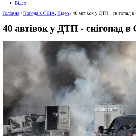
Відео
Головна
/
Погода в США
,
Відео
/ 40 автівок у ДТП - снігопад
40 автівок у ДТП - снігопад 