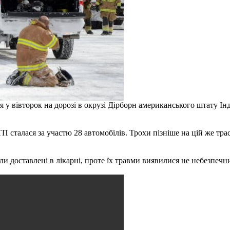
ися у вівторок на дорозі в окрузі Дірборн американського штату Ін
П сталася за участю 28 автомобілів. Трохи пізніше на цій же трас
и доставлені в лікарні, проте їх травми виявилися не небезпечн