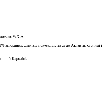
відомляє WXIA.
3% загоряння. Дим від пожежі дістався до Атланти, столиці і
нічній Кароліні.