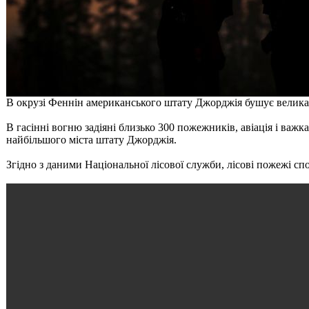
В окрузі Феннін американського штату Джорджія бушує велика
В гасінні вогню задіяні близько 300 пожежників, авіація і важк
найбільшого міста штату Джорджія.
Згідно з даними Національної лісової служби, лісові пожежі спо