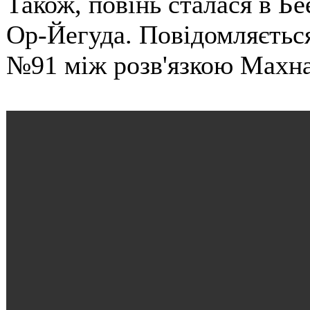
Також, повінь сталася в Бе
Ор-Йегуда. Повідомляєтьс
№91 між розв'язкою Махнаї