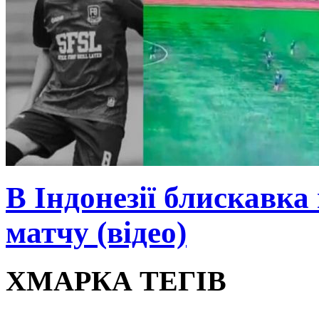
В Індонезії блискавка
матчу (відео)
ХМАРКА ТЕГІВ