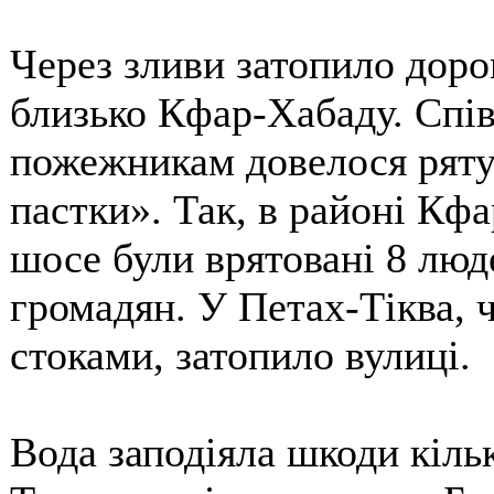
Через зливи затопило дорог
близько Кфар-Хабаду. Спів
пожежникам довелося рятув
пастки». Так, в районі Кф
шосе були врятовані 8 люде
громадян. У Петах-Тіква, ч
стоками, затопило вулиці.
Вода заподіяла шкоди кільк