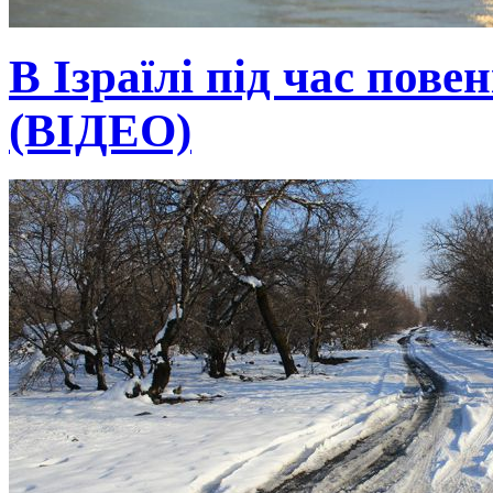
В Ізраїлі під час пове
(ВІДЕО)