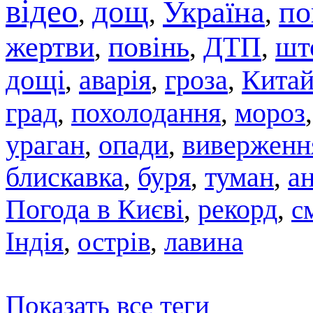
відео
дощ
Україна
по
,
,
,
жертви
повінь
ДТП
шт
,
,
,
дощі
аварія
гроза
Кита
,
,
,
град
похолодання
мороз
,
,
ураган
,
опади
,
виверженн
блискавка
,
буря
,
туман
,
а
Погода в Києві
,
рекорд
,
с
Індія
,
острів
,
лавина
Показать все теги