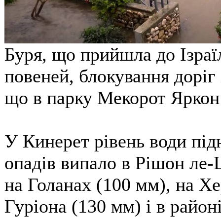
Буря, що прийшла до Ізра
повеней, блокування доріг 
що в парку Мекорот Яркон 
У Кинерет рівень води підн
опадів випало в Рішон ле-
на Голанах (100 мм), на Хе
Гуріона (130 мм) і в район