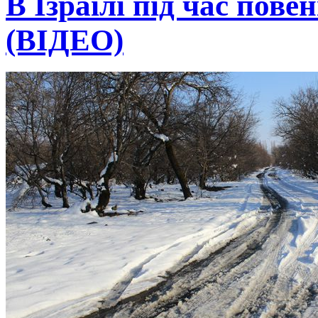
В Ізраїлі під час пове
(ВІДЕО)