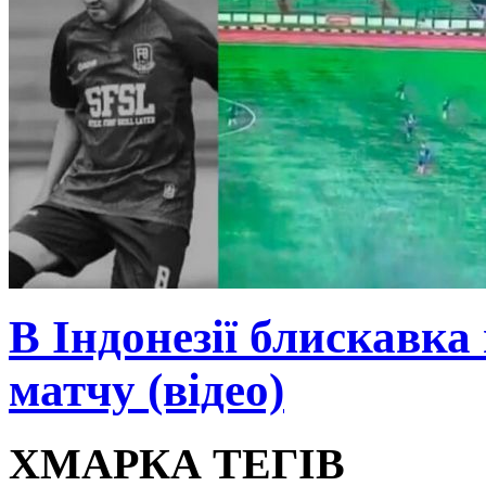
В Індонезії блискавка
матчу (відео)
ХМАРКА ТЕГІВ