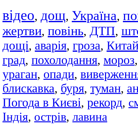
відео
дощ
Україна
по
,
,
,
жертви
повінь
ДТП
шт
,
,
,
дощі
аварія
гроза
Кита
,
,
,
град
похолодання
мороз
,
,
ураган
,
опади
,
виверженн
блискавка
,
буря
,
туман
,
а
Погода в Києві
,
рекорд
,
с
Індія
,
острів
,
лавина