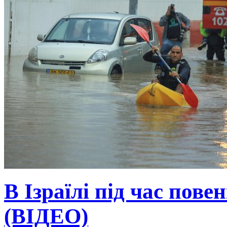
В Ізраїлі під час пове
(ВІДЕО)