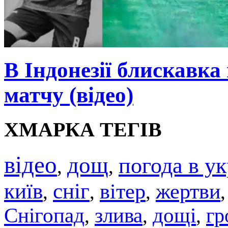
В Індонезії блискавка
матчу (відео)
ХМАРКА ТЕГІВ
відео
дощ
погода в ук
,
,
київ
сніг
вітер
жертви
,
,
,
Снігопад
злива
дощі
гр
,
,
,