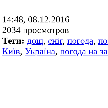
14:48, 08.12.2016
2034 просмотров
Теги:
дощ
,
сніг
,
погода
,
по
Київ
,
Україна
,
погода на з