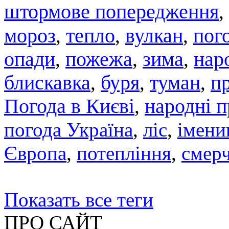
штормове попередження
,
мороз
тепло
вулкан
,
,
,
пого
опади
,
пожежа
,
зима
,
нар
блискавка
,
буря
,
туман
,
п
Погода в Києві
,
народні 
погода Україна
,
ліс
,
імени
Європа
,
потепління
,
смер
Показать все теги
ПРО САЙТ