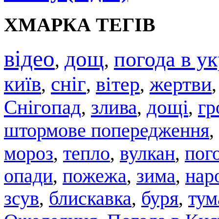
ХМАРКА ТЕГІВ
відео
дощ
погода в ук
,
,
київ
сніг
вітер
жертви
,
,
,
Снігопад
злива
дощі
гр
,
,
,
штормове попередження
,
мороз
тепло
вулкан
,
,
,
пого
опади
,
пожежа
,
зима
,
нар
зсув
,
блискавка
,
буря
,
тум