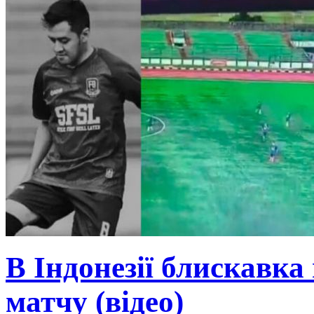
В Індонезії блискавка
матчу (відео)