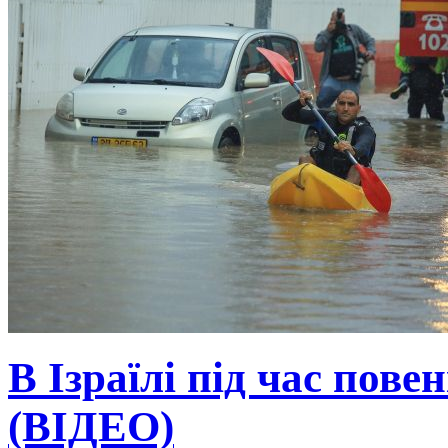
В Ізраїлі під час пове
(ВІДЕО)