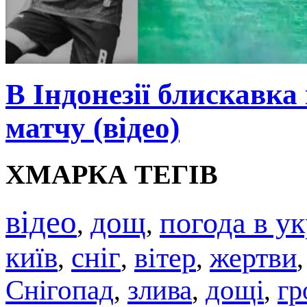
В Індонезії блискавка
матчу (відео)
ХМАРКА ТЕГІВ
відео
дощ
погода в ук
,
,
київ
сніг
вітер
жертви
,
,
,
Снігопад
злива
дощі
гр
,
,
,