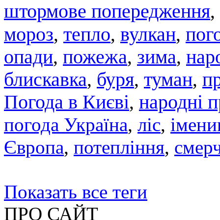
штормове попередження
,
мороз
тепло
вулкан
,
,
,
пого
опади
,
пожежа
,
зима
,
нар
блискавка
,
буря
,
туман
,
п
Погода в Києві
,
народні 
погода Україна
,
ліс
,
імени
Європа
,
потепління
,
смер
Показать все теги
ПРО САЙТ