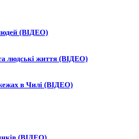
 людей (ВІДЕО)
та людські життя (ВІДЕО)
жежах в Чилі (ВІДЕО)
динків (ВІДЕО)