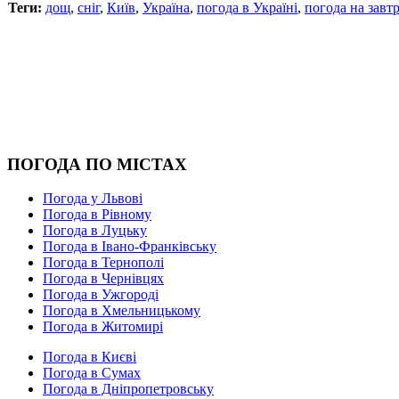
Теги:
дощ
,
сніг
,
Київ
,
Україна
,
погода в Україні
,
погода на завт
ПОГОДА ПО МІСТАХ
Погода у Львові
Погода в Рівному
Погода в Луцьку
Погода в Івано-Франківську
Погода в Тернополі
Погода в Чернівцях
Погода в Ужгороді
Погода в Хмельницькому
Погода в Житомирі
Погода в Києві
Погода в Сумах
Погода в Дніпропетровську