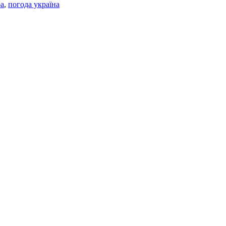
ра
,
погода україна