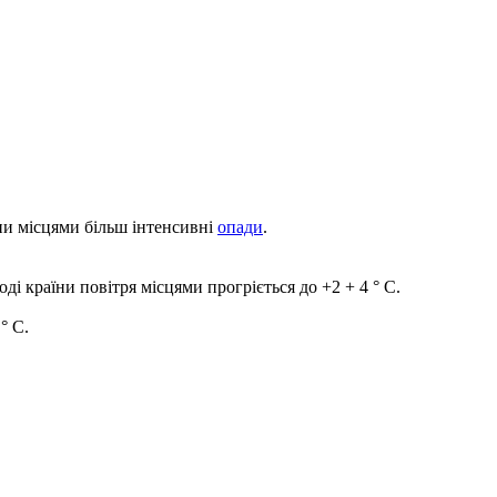
їни місцями більш інтенсивні
опади
.
оді країни повітря місцями прогріється до +2 + 4 ° С.
° С.