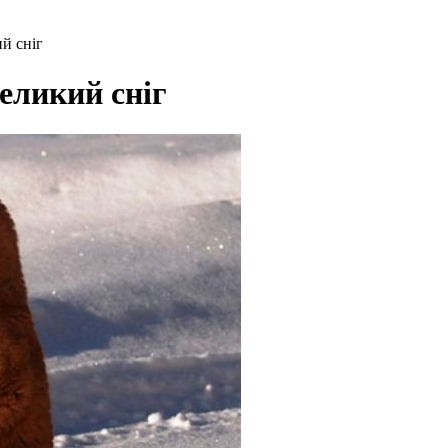
ий сніг
великий сніг