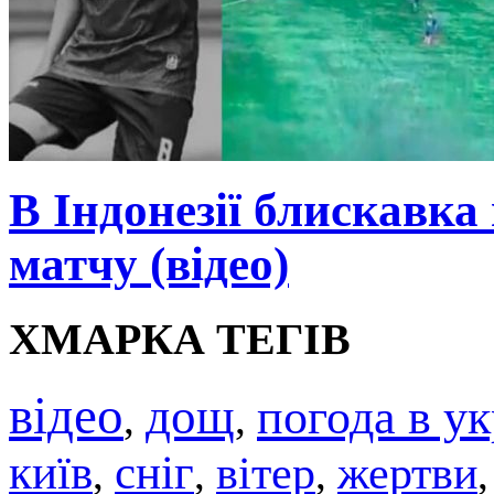
В Індонезії блискавка
матчу (відео)
ХМАРКА ТЕГІВ
відео
дощ
погода в ук
,
,
київ
сніг
вітер
жертви
,
,
,