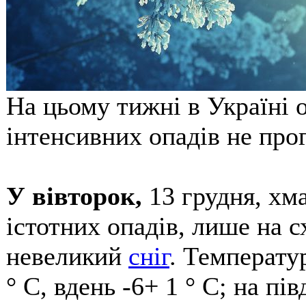
На цьому тижні в Україні 
інтенсивних опадів не про
У вівторок,
13 грудня, хм
істотних опадів, лише на с
невеликий
сніг
. Температур
° С, вдень -6+ 1 ° С; на пів