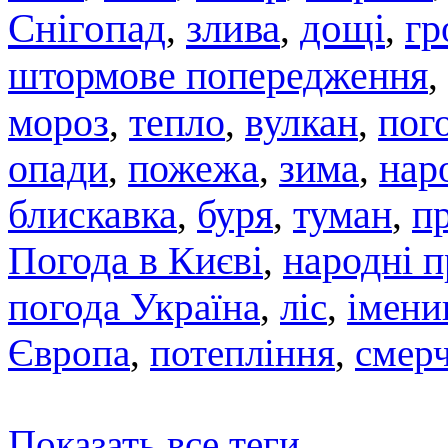
Снігопад
злива
дощі
гр
,
,
,
штормове попередження
,
мороз
тепло
вулкан
,
,
,
пого
опади
,
пожежа
,
зима
,
нар
блискавка
,
буря
,
туман
,
п
Погода в Києві
,
народні 
погода Україна
,
ліс
,
імени
Європа
,
потепління
,
смер
Показать все теги