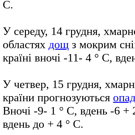
С.
У середу, 14 грудня, хмарн
областях
дощ
з мокрим сні
країні вночі -11- 4 ° С, вде
У четвер, 15 грудня, хмарн
країни прогнозуються
опа
Вночі -9- 1 ° С, вдень -6 +
вдень до + 4 ° С.