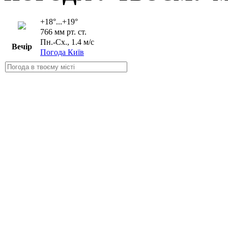
+18°...+19°
766 мм рт. ст.
Пн.-Сх., 1.4 м/с
Вечір
Погода Київ