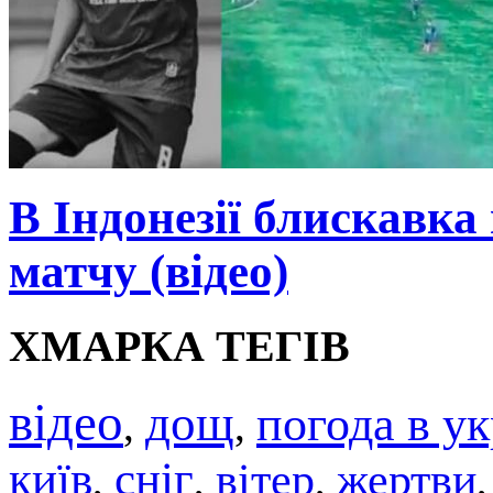
В Індонезії блискавка
матчу (відео)
ХМАРКА ТЕГІВ
відео
дощ
погода в ук
,
,
київ
сніг
вітер
жертви
,
,
,