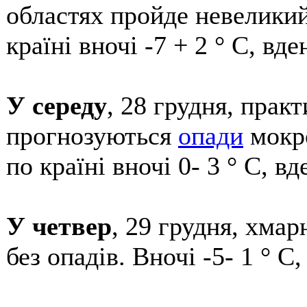
областях пройде невелики
країні вночі -7 + 2 ° С, вде
У середу
, 28 грудня, практ
прогнозуються
опади
мокро
по країні вночі 0- 3 ° С, вд
У четвер
, 29 грудня, хмар
без опадів. Вночі -5- 1 ° С,