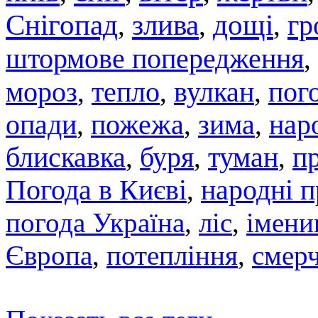
Снігопад
злива
дощі
гр
,
,
,
штормове попередження
,
мороз
тепло
вулкан
,
,
,
пого
опади
,
пожежа
,
зима
,
нар
блискавка
,
буря
,
туман
,
п
Погода в Києві
,
народні 
погода Україна
,
ліс
,
імени
Європа
,
потепління
,
смер