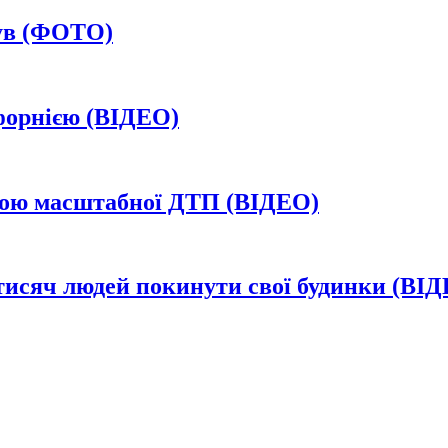
сув (ФОТО)
форнією (ВІДЕО)
иною масштабної ДТП (ВІДЕО)
 тисяч людей покинути свої будинки (ВІ