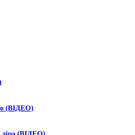
)
ію (ВІДЕО)
 діра (ВІДЕО)