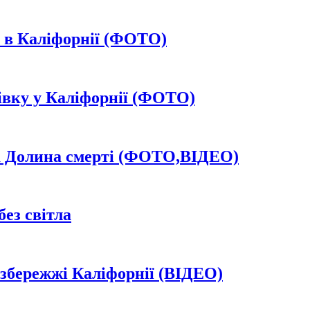
а в Каліфорнії (ФОТО)
жівку у Каліфорнії (ФОТО)
іла Долина смерті (ФОТО,ВІДЕО)
ез світла
узбережжі Каліфорнії (ВІДЕО)