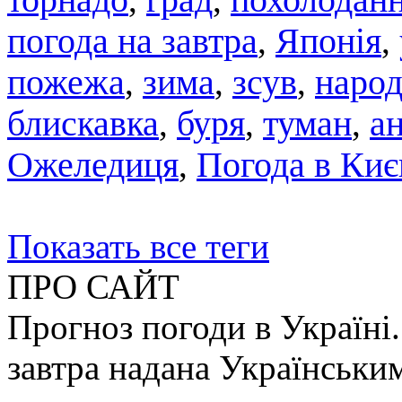
погода на завтра
,
Японія
,
пожежа
,
зима
,
зсув
,
народ
блискавка
,
буря
,
туман
,
а
Ожеледиця
,
Погода в Киє
Показать все теги
ПРО САЙТ
Прогноз погоди в Україні.
завтра надана Українськи