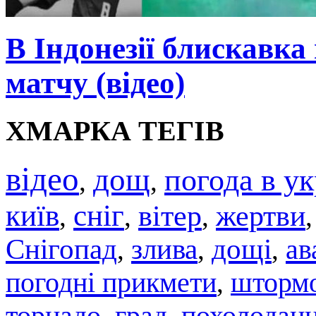
В Індонезії блискавка
матчу (відео)
ХМАРКА ТЕГІВ
відео
дощ
погода в ук
,
,
київ
сніг
вітер
жертви
,
,
,
Снігопад
злива
дощі
ав
,
,
,
погодні прикмети
штормо
,
торнадо
град
похолодан
,
,