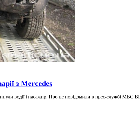
арії з Mercedes
гинули водії і пасажир. Про це повідомили в прес-службі МВС Ві