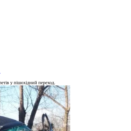
і
летів у пішохідний переход.