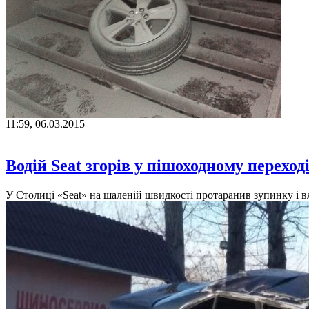
11:59, 06.03.2015
Водій Seat згорів у пішоходному переход
У Столиці «Seat» на шаленій швидкості протаранив зупинку і в