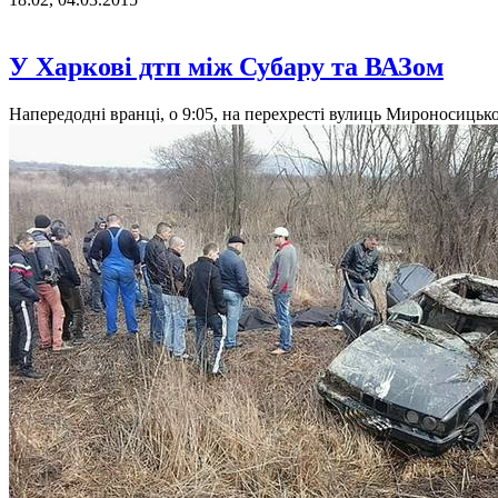
У Харкові дтп між Субару та ВАЗом
Напередодні вранці, о 9:05, на перехресті вулиць Мироносицьк