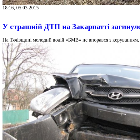
18:16, 05.03.2015
У страшній ДТП на Закарпатті загинуло
На Тячівщині молодий водій «БМВ» не впорався з керуванням, ін