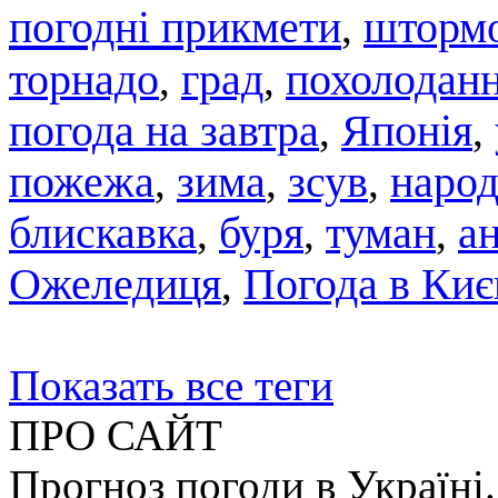
погодні прикмети
штормо
,
торнадо
град
похолодан
,
,
погода на завтра
,
Японія
,
пожежа
,
зима
,
зсув
,
народ
блискавка
,
буря
,
туман
,
а
Ожеледиця
,
Погода в Киє
Показать все теги
ПРО САЙТ
Прогноз погоди в Україні.