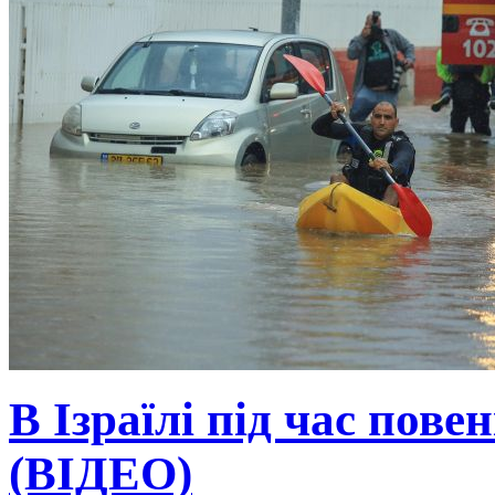
В Ізраїлі під час пове
(ВІДЕО)