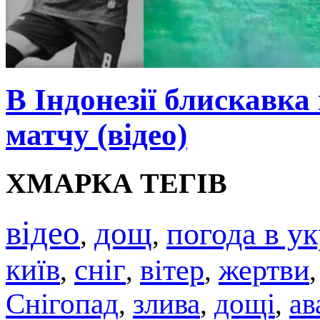
В Індонезії блискавка
матчу (відео)
ХМАРКА ТЕГІВ
відео
дощ
погода в ук
,
,
київ
сніг
вітер
жертви
,
,
,
Снігопад
злива
дощі
ав
,
,
,