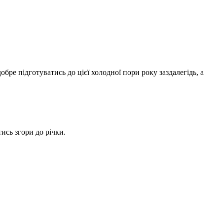
ре підготуватись до цієї холодної пори року заздалегідь, а
ись згори до річки.