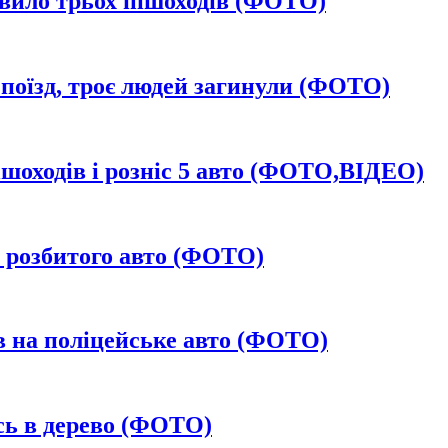
авило трьох пішоходів (ФОТО)
в поїзд, троє людей загинули (ФОТО)
ішоходів і розніс 5 авто (ФОТО,ВІДЕО)
з розбитого авто (ФОТО)
ав на поліцейське авто (ФОТО)
сь в дерево (ФОТО)