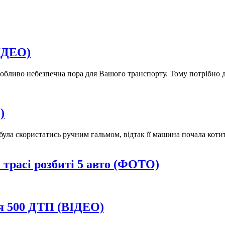
ВІДЕО)
бливо небезпечна пора для Вашого транспорту. Тому потрібно доб
)
була скористатись ручним гальмом, відтак її машина почала котит
трасі розбиті 5 авто (ФОТО)
ся 500 ДТП (ВІДЕО)