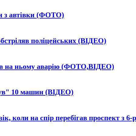
и з автівки (ФОТО)
обстріляв поліцейських (ВІДЕО)
нив на ньому аварію (ФОТО,ВІДЕО)
нув" 10 машин (ВІДЕО)
вік, коли на спір перебігав проспект з 