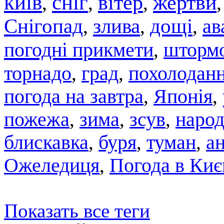
київ
сніг
вітер
жертви
,
,
,
Снігопад
злива
дощі
ав
,
,
,
погодні прикмети
штормо
,
торнадо
град
похолодан
,
,
погода на завтра
,
Японія
,
пожежа
,
зима
,
зсув
,
народ
блискавка
,
буря
,
туман
,
а
Ожеледиця
,
Погода в Киє
Показать все теги