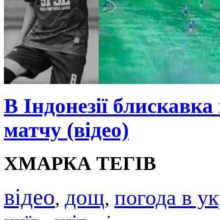
В Індонезії блискавка
матчу (відео)
ХМАРКА ТЕГІВ
відео
дощ
погода в ук
,
,