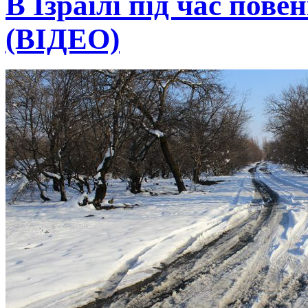
В Ізраїлі під час пове
(ВІДЕО)