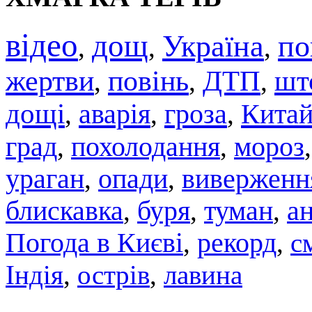
відео
дощ
Україна
по
,
,
,
жертви
повінь
ДТП
шт
,
,
,
дощі
аварія
гроза
Кита
,
,
,
град
похолодання
мороз
,
,
ураган
,
опади
,
виверженн
блискавка
,
буря
,
туман
,
а
Погода в Києві
,
рекорд
,
с
Індія
,
острів
,
лавина