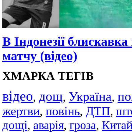
В Індонезії блискавка
матчу (відео)
ХМАРКА ТЕГІВ
відео
дощ
Україна
по
,
,
,
жертви
повінь
ДТП
шт
,
,
,
дощі
аварія
гроза
Кита
,
,
,