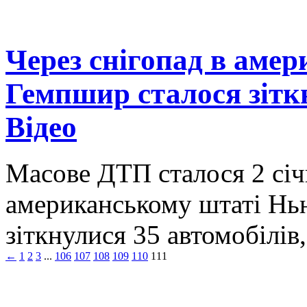
Через снігопад в аме
Гемпшир сталося зіткн
Відео
Масове ДТП сталося 2 січн
американському штаті Нь
зіткнулися 35 автомобілі
←
1
2
3
...
106
107
108
109
110
111