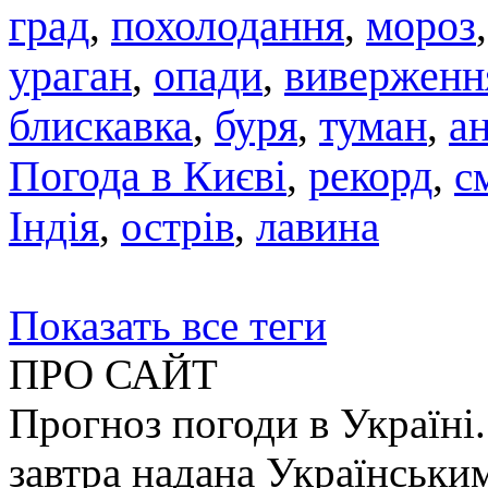
град
похолодання
мороз
,
,
ураган
,
опади
,
виверженн
блискавка
,
буря
,
туман
,
а
Погода в Києві
,
рекорд
,
с
Індія
,
острів
,
лавина
Показать все теги
ПРО САЙТ
Прогноз погоди в Україні.
завтра надана Українськи