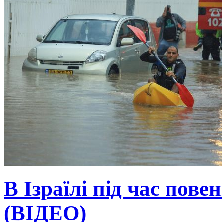
В Ізраїлі під час пове
(ВІДЕО)