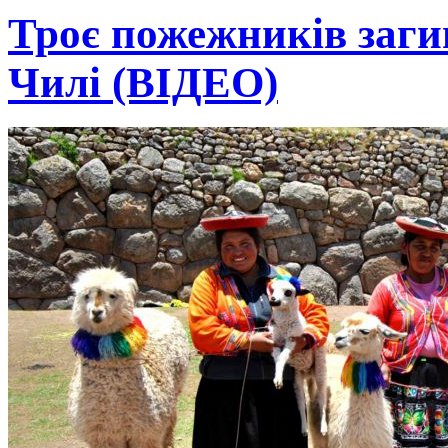
Троє пожежників заги
Чилі (ВІДЕО)