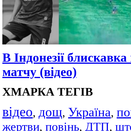
В Індонезії блискавка
матчу (відео)
ХМАРКА ТЕГІВ
відео
дощ
Україна
по
,
,
,
жертви
повінь
ДТП
шт
,
,
,