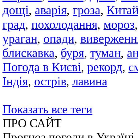
дощі
аварія
гроза
Кита
,
,
,
град
похолодання
мороз
,
,
ураган
,
опади
,
виверженн
блискавка
,
буря
,
туман
,
а
Погода в Києві
,
рекорд
,
с
Індія
,
острів
,
лавина
Показать все теги
ПРО САЙТ
Прогноз погоди в Україні.