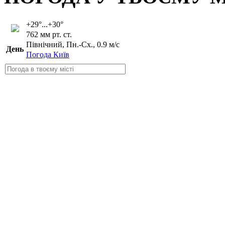
+29°...+30°
762 мм рт. ст.
Північний, Пн.-Сх., 0.9 м/с
День
Погода Київ