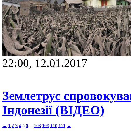
22:00, 12.01.2017
Землетрус спровокува
Індонезії (ВІДЕО)
←
1
2
3
4
5
6
...
108
109
110
111
→